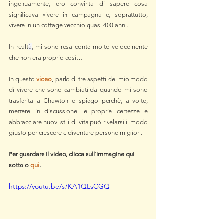
ingenuamente, ero convinta di sapere cosa 
significava vivere in campagna e, soprattutto, 
vivere in un cottage vecchio quasi 400 anni.
In realt
à
, mi sono resa conto molto velocemente 
che non era proprio così…
In questo 
video
, parlo di tre aspetti del mio modo 
di vivere che sono cambiati da quando mi sono 
trasferita a Chawton e spiego perchè, a volte, 
mettere in discussione le proprie certezze e 
abbracciare nuovi stili di vita può rivelarsi il modo 
giusto per crescere e diventare persone migliori.
Per guardare il video, clicca sull'immagine qui 
sotto o 
qui
.
https://youtu.be/s7KA1QEsCGQ