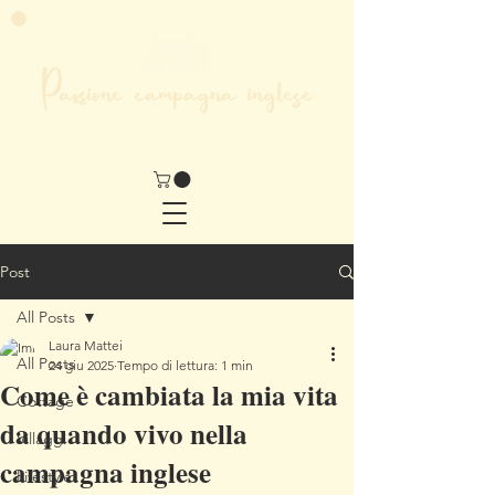
Passione campagna inglese
LA MIA VITA NEL CUORE DELL'INGHILTERRA
Post
All Posts
Laura Mattei
All Posts
24 giu 2025
Tempo di lettura: 1 min
Come è cambiata la mia vita
Cottage
da quando vivo nella
Villaggi
campagna inglese
Lifestyle