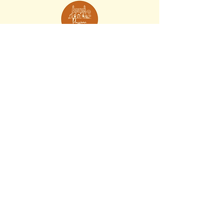
Passione Campagna Inglese by Laura Mattei
Email:
ciao@passionecampagnainglese.com
Contattami
Chi sono
Scopri la mia storia
Blog
Cottage
Tutti i blog
Villaggi
Giardini
Cultura
Lifestyle
Ambiente
Video
Guarda i miei video