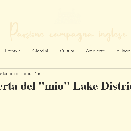
Passione campagna inglese
LA MIA VITA NEL CUORE DELL'INGHILTERRA
Lifestyle
Giardini
Cultura
Ambiente
Villagg
n
Tempo di lettura: 1 min
erta del "mio" Lake Distri