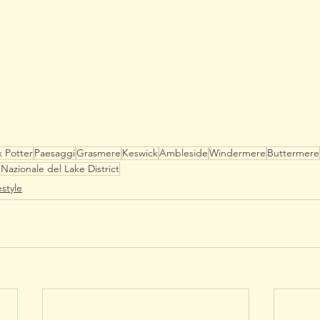
x Potter
Paesaggi
Grasmere
Keswick
Ambleside
Windermere
Buttermere
Nazionale del Lake District
estyle