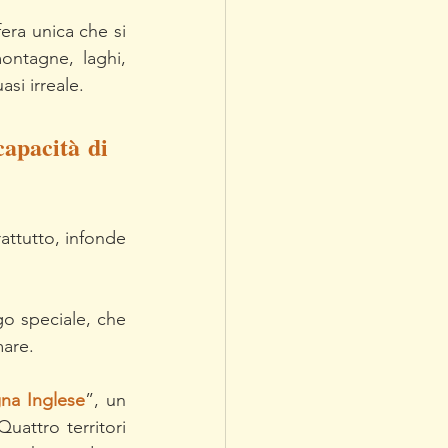
era unica che si 
ntagne, laghi, 
si irreale.
apacità di 
attutto, infonde 
o speciale, che 
mare.
na Inglese
”, un 
uattro territori 