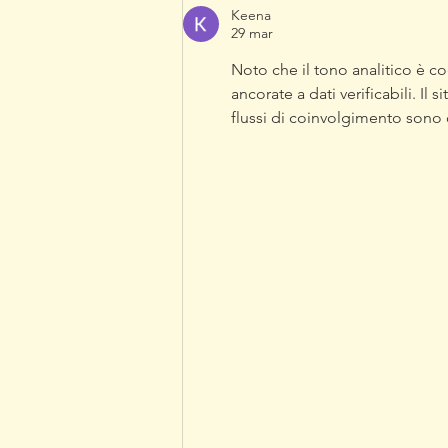
dell'autunno nella campagna
Keena
inglese
29 mar
Noto che il tono analitico è co
ancorate a dati verificabili. Il 
flussi di coinvolgimento sono co