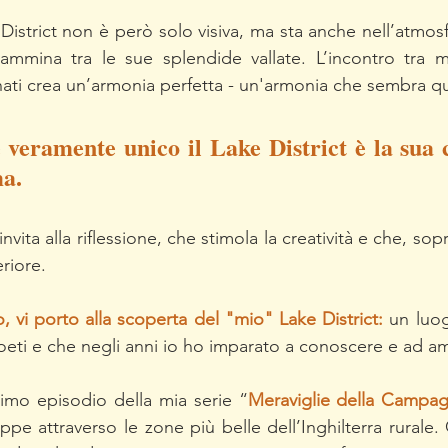
District non è però solo visiva, ma sta anche nell’atmosf
ammina tra le sue splendide vallate. L’incontro tra mo
inati crea un’armonia perfetta - un'armonia che sembra qua
veramente unico il Lake District è la sua c
a. 
vita alla riflessione, che stimola la creatività e che, sopr
riore.
 vi porto alla scoperta del "mio" Lake District:
un luog
 poeti e che negli anni io ho imparato a conoscere e ad a
imo episodio della mia serie “
Meraviglie della Campag
ppe attraverso le zone più belle dell’Inghilterra rurale. Q