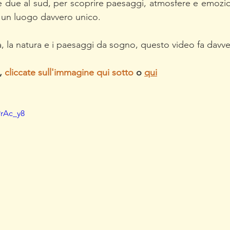
 e due al sud, per scoprire paesaggi, atmosfere e emozi
 un luogo davvero unico.
a, la natura e i paesaggi da sogno, questo video fa davve
, 
cliccate sull'immagine qui sotto
 o 
qui
PrAc_y8