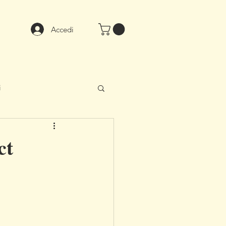
Accedi
i
ct