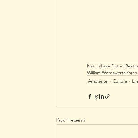
Natura
Lake District
Beatri
William Wordsworth
Parco 
Ambiente
Cultura
Lif
Post recenti