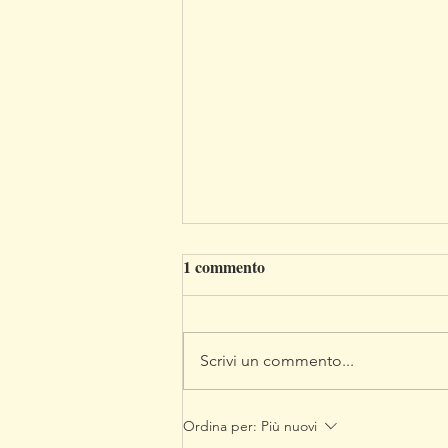
1 commento
Scrivi un commento...
La magia dei colori
Ordina per:
Più nuovi