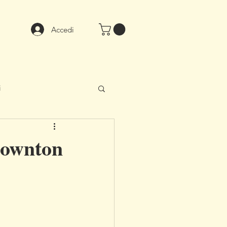
Accedi
i
 Downton