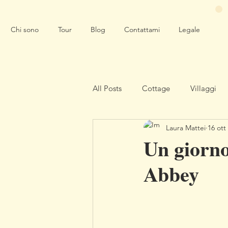
Chi sono
Tour
Blog
Contattami
Legale
All Posts
Cottage
Villaggi
Laura Mattei
16 ott
Un giorno
Abbey