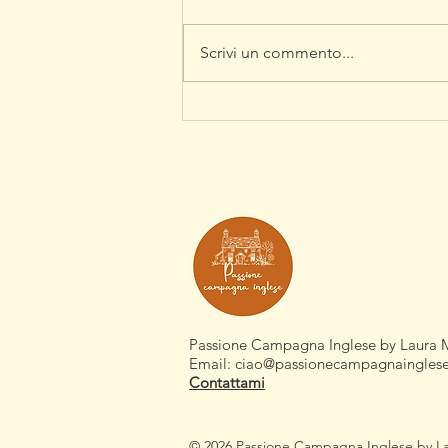
Scrivi un commento...
Sei libri da leggere sulla
campagna inglese (parte 2)
Passione Campagna Inglese by Laura 
Email:
ciao@passionecampagnaingles
Contattami
© 2026 Passione Campagna Inglese by Laura