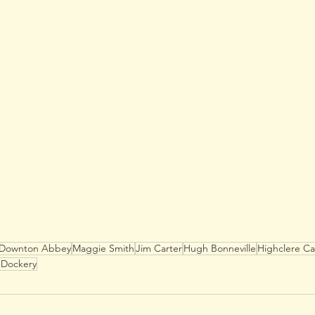
Downton Abbey
Maggie Smith
Jim Carter
Hugh Bonneville
Highclere Ca
 Dockery