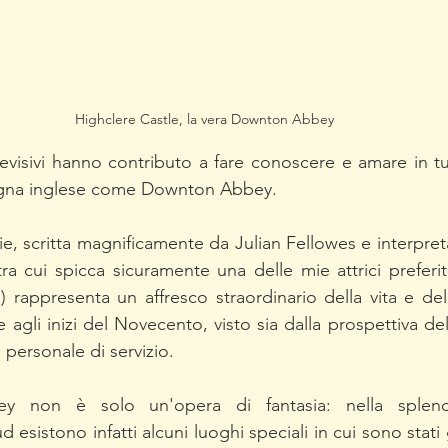
Highclere Castle, la vera Downton Abbey
visivi hanno contributo a fare conoscere e amare in tu
mpagna inglese come Downton Abbey.
e, scritta magnificamente da Julian Fellowes e interpret
tra cui spicca sicuramente una delle mie attrici preferit
appresenta un affresco straordinario della vita e delle
agli inizi del Novecento, visto sia dalla prospettiva dell'
l personale di servizio.
 non è solo un'opera di fantasia: nella splend
ud esistono infatti alcuni luoghi speciali in cui sono stati g