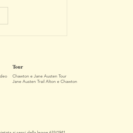
scoperta del giardino più
 d'Inghilterra
Tour
ideo
Chawton e Jane Austen Tour
Jane Austen Trail Alton e Chawton
ietata ai sensi della legge 633/1941.