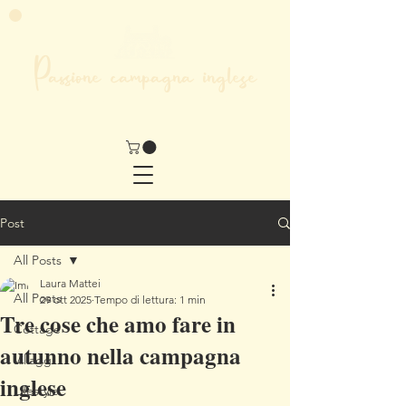
Passione campagna inglese
LA MIA VITA NEL CUORE DELL'INGHILTERRA
Post
All Posts
Laura Mattei
All Posts
29 ott 2025
Tempo di lettura: 1 min
Tre cose che amo fare in
Cottage
autunno nella campagna
Villaggi
inglese
Lifestyle