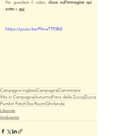
Per guardare il video,
clicca sull'immagine qui 
sotto
 o 
qui
.
https://youtu.be/PAnaTT93lkE
Campagna inglese
Campagna
Camminare
Vita in Campagna
Autunno
Fiera della Zucca
Zucca
Pumkin Patch
Tea Room
Ghirlanda
Lifestyle
Ambiente